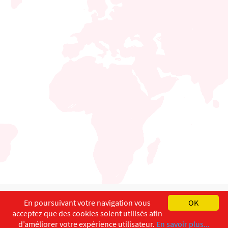
English
Français
Deutsch
En poursuivant votre navigation vous
OK
acceptez que des cookies soient utilisés afin
Copyright ©
ISEC-AdW
Aspects légaux
d’améliorer votre expérience utilisateur.
En savoir plus...