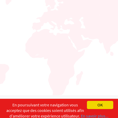
English
Français
Deutsch
En poursuivant votre navigation vous
OK
acceptez que des cookies soient utilisés afin
Copyright ©
ISEC-AdW
Aspects légaux
d’améliorer votre expérience utilisateur.
En savoir plus...