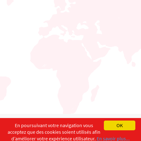
English
Français
Deutsch
En poursuivant votre navigation vous
OK
acceptez que des cookies soient utilisés afin
Copyright ©
ISEC-AdW
Aspects légaux
d’améliorer votre expérience utilisateur.
En savoir plus...