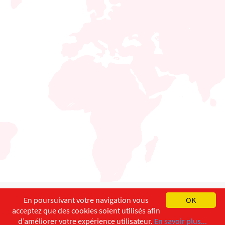
English
Français
Deutsch
En poursuivant votre navigation vous
OK
acceptez que des cookies soient utilisés afin
Copyright ©
ISEC-AdW
Aspects légaux
d’améliorer votre expérience utilisateur.
En savoir plus...