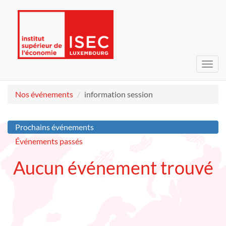
Bascu
la
navig
Nos événements
information session
Prochains événements
Événements passés
Aucun événement trouvé