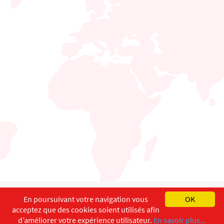
English
Français
Deutsch
En poursuivant votre navigation vous
OK
acceptez que des cookies soient utilisés afin
Copyright ©
ISEC-AdW
Aspects légaux
d’améliorer votre expérience utilisateur.
En savoir plus...