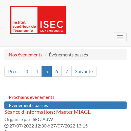
Bascu
la
navig
Nos événements
Événements passés
Préc.
3
4
5
6
7
Suivante
Prochains événements
Événements passés
Séance d'information : Master MIAGE
Organisé par
ISEC-AdW
27/07/2022 12:30
à
27/07/2022 13:15