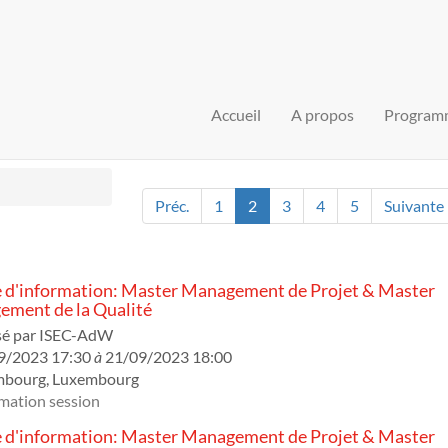
Accueil
A propos
Program
Préc.
1
2
3
4
5
Suivante
 d'information: Master Management de Projet & Master
ment de la Qualité
sé par
ISEC-AdW
9/2023 17:30
à
21/09/2023 18:00
mbourg
,
Luxembourg
mation session
 d'information: Master Management de Projet & Master