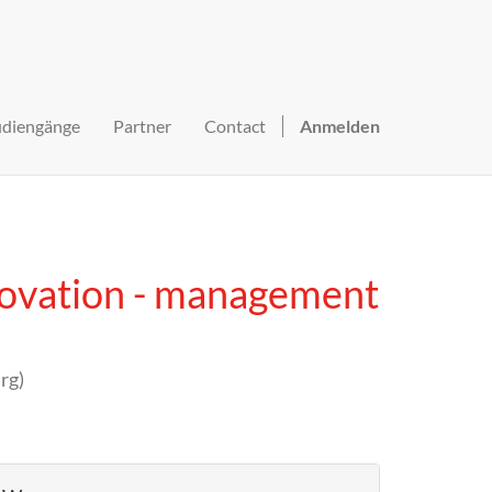
udiengänge
Partner
Contact
Anmelden
novation - management
rg
)