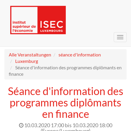
Navig
umsc
Alle Veranstaltungen
séance d'information
Luxemburg
Séance d'information des programmes diplômants en
finance
Séance d'information des
programmes diplômants
en finance
10.03.2020 17:00
bis
10.03.2020 18:00
(
Europe/Luxembourg
)