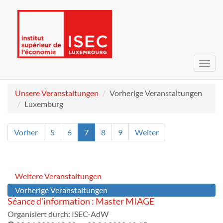
Navig
umsc
Unsere Veranstaltungen
Vorherige Veranstaltungen
Luxemburg
Vorher
5
6
7
8
9
Weiter
Weitere Veranstaltungen
Vorherige Veranstaltungen
Séance d'information : Master MIAGE
Organisiert durch:
ISEC-AdW