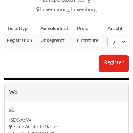
Luxembourg
,
Luxemburg
Tickettyp
Anmeldefrist
Preis
Anzahl
Registration
Unbegrenzt
Eintritt frei
Register
Wo
ISEC-AdW
7, rue Alcide de Gasperi
L-1615 Luxembourg