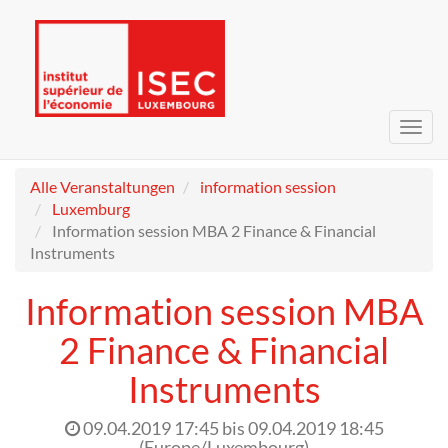
Navig
umsc
Alle Veranstaltungen
information session
Luxemburg
Information session MBA 2 Finance & Financial
Instruments
Information session MBA
2 Finance & Financial
Instruments
09.04.2019 17:45
bis
09.04.2019 18:45
(
Europe/Luxembourg
)