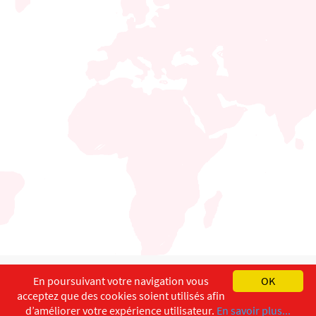
English
Français
Deutsch
En poursuivant votre navigation vous
OK
acceptez que des cookies soient utilisés afin
Copyright ©
ISEC-AdW
Impressum
d’améliorer votre expérience utilisateur.
En savoir plus...