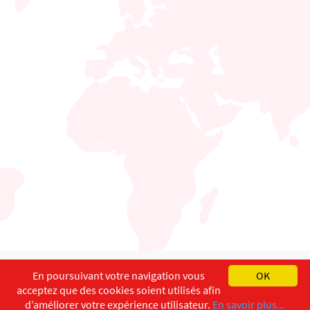
English
Français
Deutsch
En poursuivant votre navigation vous
OK
acceptez que des cookies soient utilisés afin
Copyright ©
ISEC-AdW
Impressum
d’améliorer votre expérience utilisateur.
En savoir plus...