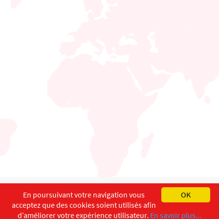
English
Français
Deutsch
En poursuivant votre navigation vous
OK
acceptez que des cookies soient utilisés afin
Copyright ©
ISEC-AdW
Impressum
d’améliorer votre expérience utilisateur.
En savoir plus...