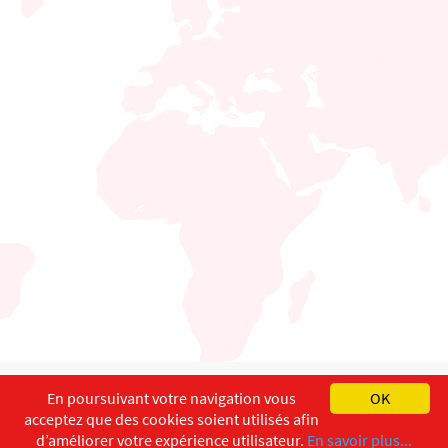
English
Français
Deutsch
En poursuivant votre navigation vous
OK
acceptez que des cookies soient utilisés afin
Copyright ©
ISEC-AdW
Impressum
d’améliorer votre expérience utilisateur.
En savoir plus...