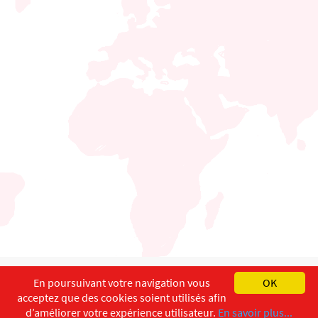
English
Français
Deutsch
En poursuivant votre navigation vous
OK
acceptez que des cookies soient utilisés afin
Copyright ©
ISEC-AdW
Impressum
d’améliorer votre expérience utilisateur.
En savoir plus...