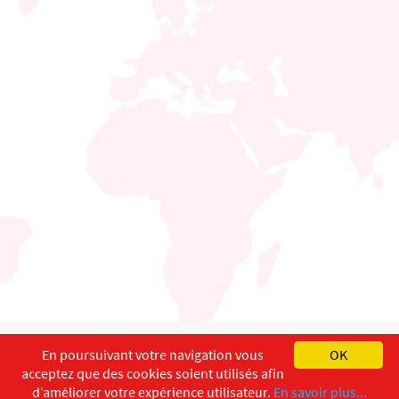
English
Français
Deutsch
En poursuivant votre navigation vous
OK
acceptez que des cookies soient utilisés afin
Copyright ©
ISEC-AdW
Impressum
d’améliorer votre expérience utilisateur.
En savoir plus...