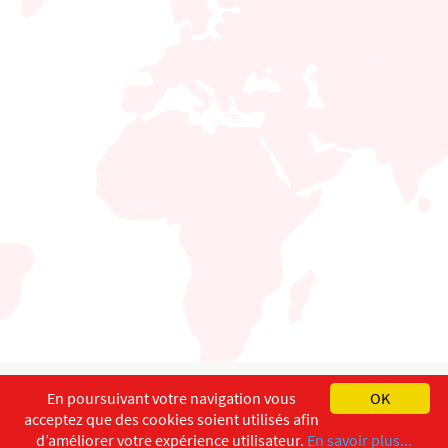
English
Français
Deutsch
En poursuivant votre navigation vous
OK
acceptez que des cookies soient utilisés afin
Copyright ©
ISEC-AdW
Impressum
d’améliorer votre expérience utilisateur.
En savoir plus...